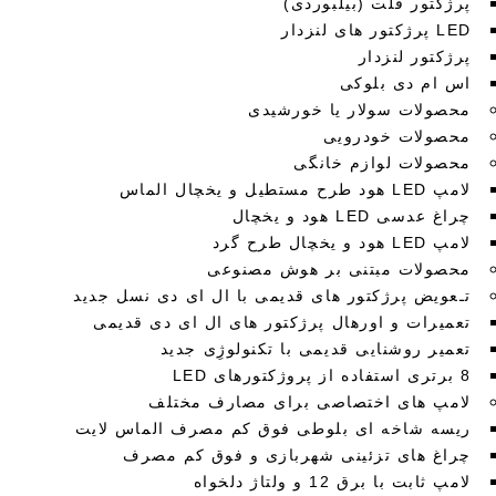
پرژکتور فلت (بیلبوردی)
LED پرژکتور های لنزدار
پرژکتور لنزدار
اس ام دی بلوکی
محصولات سولار یا خورشیدی
محصولات خودرویی
محصولات لوازم خانگی
لامپ LED هود طرح مستطیل و یخچال الماس
چراغ عدسی LED هود و یخچال
لامپ LED هود و یخچال طرح گرد
محصولات مبتنی بر هوش مصنوعی
تـعویض پرژکتور های قدیمی با ال ای دی نسل جدید
تعمیرات و اورهال پرژکتور های ال ای دی قدیمی
تعمیر روشنایی قدیمی با تکنولوژِی جدید
8 برتری استفاده از پروژکتورهای LED
لامپ های اختصاصی برای مصارف مختلف
ریسه شاخه ای بلوطی فوق کم مصرف الماس لایت
چراغ های تزئینی شهربازی و فوق کم مصرف
لامپ ثابت با برق 12 و ولتاژ دلخواه