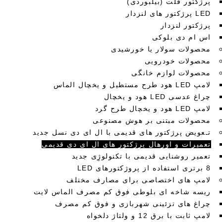
پرژکتور فلت (بیلبوردی)
LED پرژکتور های لنزدار
پرژکتور لنزدار
اس ام دی بلوکی
محصولات سولار یا خورشیدی
محصولات خودرویی
محصولات لوازم خانگی
لامپ LED هود طرح مستطیل و یخچال الماس
چراغ عدسی LED هود و یخچال
لامپ LED هود و یخچال طرح گرد
محصولات مبتنی بر هوش مصنوعی
تـعویض پرژکتور های قدیمی با ال ای دی نسل جدید
تعمیرات و اورهال پرژکتور های ال ای دی قدیمی
تعمیر روشنایی قدیمی با تکنولوژِی جدید
8 برتری استفاده از پروژکتورهای LED
لامپ های اختصاصی برای مصارف مختلف
ریسه شاخه ای بلوطی فوق کم مصرف الماس لایت
چراغ های تزئینی شهربازی و فوق کم مصرف
لامپ ثابت با برق 12 و ولتاژ دلخواه