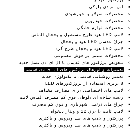
اس ام دی بلوکی
محصولات سولار یا خورشیدی
محصولات خودرویی
محصولات لوازم خانگی
لامپ LED هود طرح مستطیل و یخچال الماس
چراغ عدسی LED هود و یخچال
لامپ LED هود و یخچال طرح گرد
محصولات مبتنی بر هوش مصنوعی
تـعویض پرژکتور های قدیمی با ال ای دی نسل جدید
تعمیرات و اورهال پرژکتور های ال ای دی قدیمی
تعمیر روشنایی قدیمی با تکنولوژِی جدید
8 برتری استفاده از پروژکتورهای LED
لامپ های اختصاصی برای مصارف مختلف
ریسه شاخه ای بلوطی فوق کم مصرف الماس لایت
چراغ های تزئینی شهربازی و فوق کم مصرف
لامپ ثابت با برق 12 و ولتاژ دلخواه
پرژکتور و لامپ های ضد ویروس و باکتری
پرژکتور و لامپ های ضد ویروس و باکتری